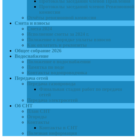
Протоколы заседаний членов Правления
Протоколы заседаний членов Ревизионной
комиссии
Отчёты ревизионной комиссии
Смета и взносы
Смета 2024
Исполнение сметы за 2024 г.
Положение о порядке уплаты взносов
Как оплатить и реквизиты
Общее собрание 2026
Водоснабжение
Положение о водоснабжении
Памятка по воде
Контакты водопроводчика
Передача сетей
Передача газопровода
Финальная стадия работ по передачи
сетей
Передача электросетей
Об СНТ
План СНТ
Огороды
Контакты
Контакты в СНТ
Полезная информация