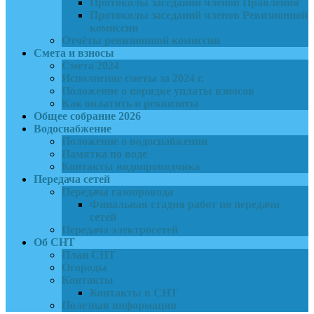
Протоколы заседаний членов Правления
Протоколы заседаний членов Ревизионной
комиссии
Отчёты ревизионной комиссии
Смета и взносы
Смета 2024
Исполнение сметы за 2024 г.
Положение о порядке уплаты взносов
Как оплатить и реквизиты
Общее собрание 2026
Водоснабжение
Положение о водоснабжении
Памятка по воде
Контакты водопроводчика
Передача сетей
Передача газопровода
Финальная стадия работ по передачи
сетей
Передача электросетей
Об СНТ
План СНТ
Огороды
Контакты
Контакты в СНТ
Полезная информация