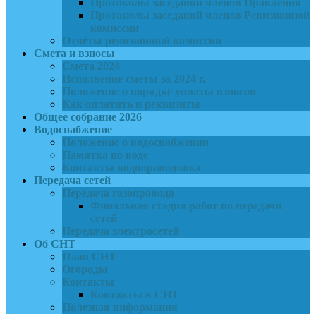
Протоколы заседаний членов Правления
Протоколы заседаний членов Ревизионной
комиссии
Отчёты ревизионной комиссии
Смета и взносы
Смета 2024
Исполнение сметы за 2024 г.
Положение о порядке уплаты взносов
Как оплатить и реквизиты
Общее собрание 2026
Водоснабжение
Положение о водоснабжении
Памятка по воде
Контакты водопроводчика
Передача сетей
Передача газопровода
Финальная стадия работ по передачи
сетей
Передача электросетей
Об СНТ
План СНТ
Огороды
Контакты
Контакты в СНТ
Полезная информация