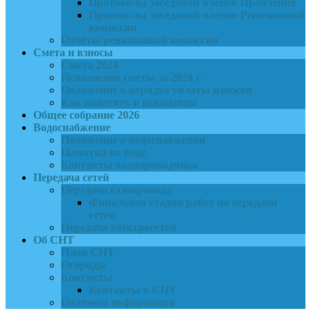
Протоколы заседаний членов Правления
Протоколы заседаний членов Ревизионной
комиссии
Отчёты ревизионной комиссии
Смета и взносы
Смета 2024
Исполнение сметы за 2024 г.
Положение о порядке уплаты взносов
Как оплатить и реквизиты
Общее собрание 2026
Водоснабжение
Положение о водоснабжении
Памятка по воде
Контакты водопроводчика
Передача сетей
Передача газопровода
Финальная стадия работ по передачи
сетей
Передача электросетей
Об СНТ
План СНТ
Огороды
Контакты
Контакты в СНТ
Полезная информация