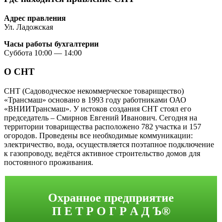
Адрес правления
Ул. Ладожская
Часы работы бухгалтерии
Суббота 10:00 — 14:00
О СНТ
СНТ (Садоводческое некоммерческое товарищество)
«Трансмаш» основано в 1993 году работниками ОАО
«ВНИИТрансмаш». У истоков создания СНТ стоял его
председатель – Смирнов Евгений Иванович. Сегодня на
территории товарищества расположено 782 участка и 157
огородов. Проведены все необходимые коммуникации:
электричество, вода, осуществляется поэтапное подключение
к газопроводу, ведётся активное строительство домов для
постоянного проживания.
Охранное предприятие
П Е Т Р О Г Р А Д Ъ®