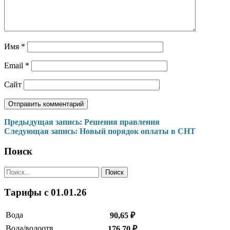
Имя
*
Email
*
Сайт
Навигация
Предыдущая запись:
Решения правления
Следующая запись:
Новый порядок оплаты в СНТ
по
записям
Поиск
Найти:
Тарифы c 01.01.26
Вода
90,65 ₽
Вода/водоотв.
176,70 ₽