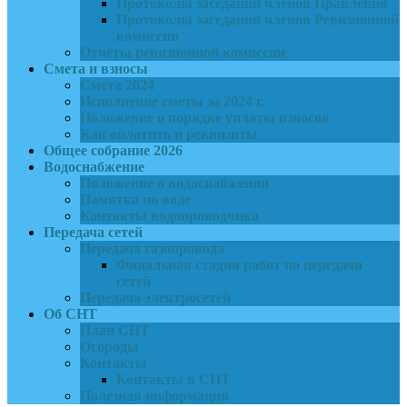
Протоколы заседаний членов Правления
Протоколы заседаний членов Ревизионной
комиссии
Отчёты ревизионной комиссии
Смета и взносы
Смета 2024
Исполнение сметы за 2024 г.
Положение о порядке уплаты взносов
Как оплатить и реквизиты
Общее собрание 2026
Водоснабжение
Положение о водоснабжении
Памятка по воде
Контакты водопроводчика
Передача сетей
Передача газопровода
Финальная стадия работ по передачи
сетей
Передача электросетей
Об СНТ
План СНТ
Огороды
Контакты
Контакты в СНТ
Полезная информация