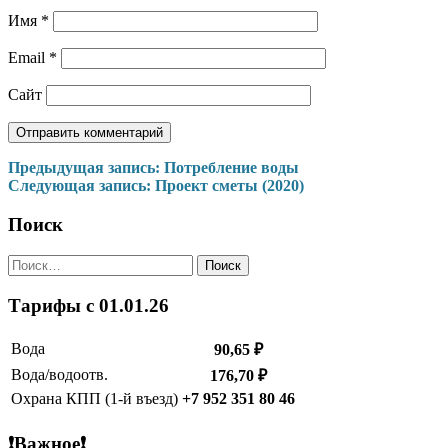
Имя
*
Email
*
Сайт
Навигация
Предыдущая запись:
Потребление воды
Следующая запись:
Проект сметы (2020)
по
записям
Поиск
Найти:
Тарифы c 01.01.26
Вода
90,65 ₽
Вода/водоотв.
176,70 ₽
Охрана КПП (1-й въезд)
+7 952 351 80 46
❗Важное❗