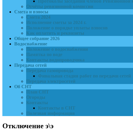
Протоколы заседаний членов Ревизионной 
Отчёты ревизионной комиссии
Смета и взносы
Смета 2024
Исполнение сметы за 2024 г.
Положение о порядке уплаты взносов
Как оплатить и реквизиты
Общее собрание 2026
Водоснабжение
Положение о водоснабжении
Памятка по воде
Контакты водопроводчика
Передача сетей
Передача газопровода
Финальная стадия работ по передачи сетей
Передача электросетей
Об СНТ
План СНТ
Огороды
Контакты
Контакты в СНТ
Полезная информация
Отключение э\э