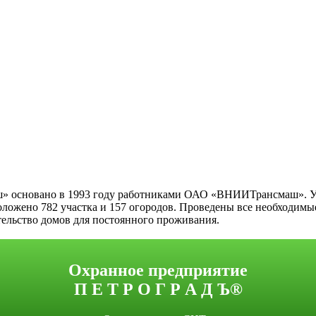
ш» основано в 1993 году работниками ОАО «ВНИИТрансмаш». У 
ложено 782 участка и 157 огородов. Проведены все необходимые
тельство домов для постоянного проживания.
Охранное предприятие
П Е Т Р О Г Р А Д Ъ®