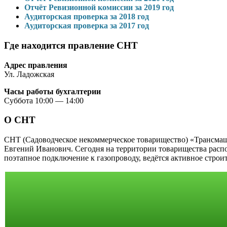
Отчёт Ревизионной комиссии за 2019 год
Аудиторская проверка за 2018 год
Аудиторская проверка за 2017 год
Где находится правление СНТ
Адрес правления
Ул. Ладожская
Часы работы бухгалтерии
Суббота 10:00 — 14:00
О СНТ
СНТ (Садоводческое некоммерческое товарищество) «Трансма
Евгений Иванович. Сегодня на территории товарищества распо
поэтапное подключение к газопроводу, ведётся активное строи