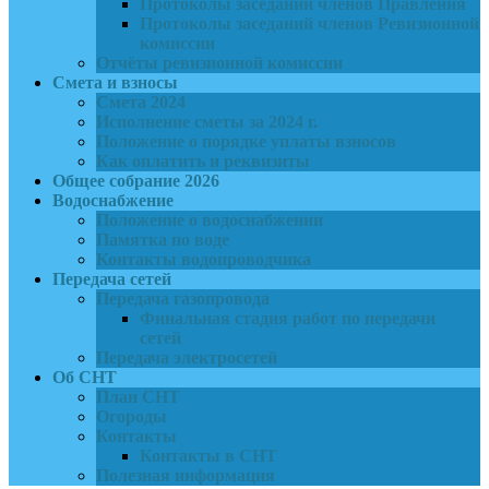
Протоколы заседаний членов Правления
Протоколы заседаний членов Ревизионной
комиссии
Отчёты ревизионной комиссии
Смета и взносы
Смета 2024
Исполнение сметы за 2024 г.
Положение о порядке уплаты взносов
Как оплатить и реквизиты
Общее собрание 2026
Водоснабжение
Положение о водоснабжении
Памятка по воде
Контакты водопроводчика
Передача сетей
Передача газопровода
Финальная стадия работ по передачи
сетей
Передача электросетей
Об СНТ
План СНТ
Огороды
Контакты
Контакты в СНТ
Полезная информация