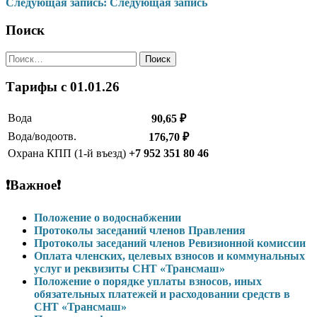
Следующая запись:
Следующая запись
по
записям
Поиск
Найти:
Тарифы c 01.01.26
Вода
90,65 ₽
Вода/водоотв.
176,70 ₽
Охрана КПП (1-й въезд)
+7 952 351 80 46
❗Важное❗
Положение о водоснабжении
Протоколы заседаний членов Правления
Протоколы заседаний членов Ревизионной комиссии
Оплата членских, целевых взносов и коммунальных
услуг и реквизиты СНТ «Трансмаш»
Положение о порядке уплаты взносов, иных
обязательных платежей и расходовании средств в
СНТ «Трансмаш»