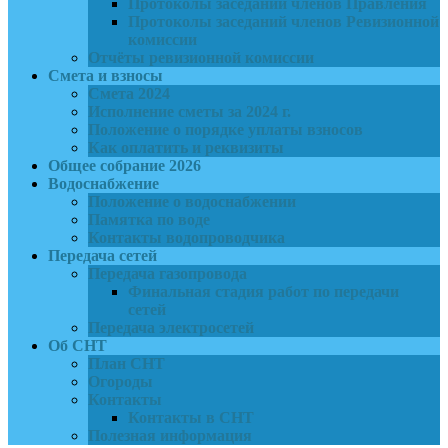
Протоколы заседаний членов Правления
Протоколы заседаний членов Ревизионной
комиссии
Отчёты ревизионной комиссии
Смета и взносы
Смета 2024
Исполнение сметы за 2024 г.
Положение о порядке уплаты взносов
Как оплатить и реквизиты
Общее собрание 2026
Водоснабжение
Положение о водоснабжении
Памятка по воде
Контакты водопроводчика
Передача сетей
Передача газопровода
Финальная стадия работ по передачи
сетей
Передача электросетей
Об СНТ
План СНТ
Огороды
Контакты
Контакты в СНТ
Полезная информация