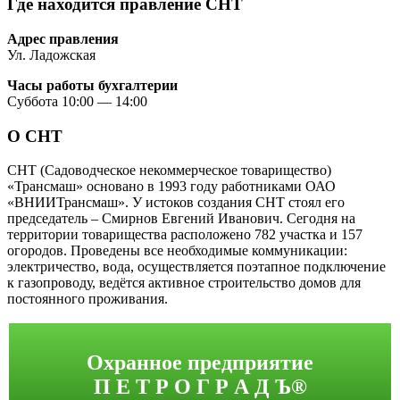
Где находится правление СНТ
Адрес правления
Ул. Ладожская
Часы работы бухгалтерии
Суббота 10:00 — 14:00
О СНТ
СНТ (Садоводческое некоммерческое товарищество)
«Трансмаш» основано в 1993 году работниками ОАО
«ВНИИТрансмаш». У истоков создания СНТ стоял его
председатель – Смирнов Евгений Иванович. Сегодня на
территории товарищества расположено 782 участка и 157
огородов. Проведены все необходимые коммуникации:
электричество, вода, осуществляется поэтапное подключение
к газопроводу, ведётся активное строительство домов для
постоянного проживания.
Охранное предприятие
П Е Т Р О Г Р А Д Ъ®