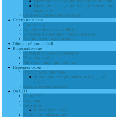
Протоколы заседаний членов Правления
Протоколы заседаний членов Ревизионной
комиссии
Отчёты ревизионной комиссии
Смета и взносы
Смета 2024
Исполнение сметы за 2024 г.
Положение о порядке уплаты взносов
Как оплатить и реквизиты
Общее собрание 2026
Водоснабжение
Положение о водоснабжении
Памятка по воде
Контакты водопроводчика
Передача сетей
Передача газопровода
Финальная стадия работ по передачи
сетей
Передача электросетей
Об СНТ
План СНТ
Огороды
Контакты
Контакты в СНТ
Полезная информация