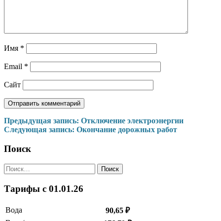
Имя
*
Email
*
Сайт
Навигация
Предыдущая запись:
Отключение электроэнергии
Следующая запись:
Окончание дорожных работ
по
записям
Поиск
Найти:
Тарифы c 01.01.26
Вода
90,65 ₽