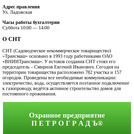
Адрес правления
Ул. Ладожская
Часы работы бухгалтерии
Суббота 10:00 — 14:00
О СНТ
СНТ (Садоводческое некоммерческое товарищество)
«Трансмаш» основано в 1993 году работниками ОАО
«ВНИИТрансмаш». У истоков создания СНТ стоял его
председатель – Смирнов Евгений Иванович. Сегодня на
территории товарищества расположено 782 участка и 157
огородов. Проведены все необходимые коммуникации:
электричество, вода, осуществляется поэтапное подключение
к газопроводу, ведётся активное строительство домов для
постоянного проживания.
Охранное предприятие
П Е Т Р О Г Р А Д Ъ®