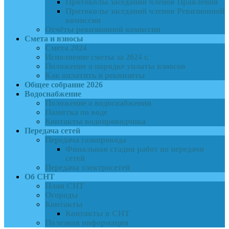
Протоколы заседаний членов Правления
Протоколы заседаний членов Ревизионной
комиссии
Отчёты ревизионной комиссии
Смета и взносы
Смета 2024
Исполнение сметы за 2024 г.
Положение о порядке уплаты взносов
Как оплатить и реквизиты
Общее собрание 2026
Водоснабжение
Положение о водоснабжении
Памятка по воде
Контакты водопроводчика
Передача сетей
Передача газопровода
Финальная стадия работ по передачи
сетей
Передача электросетей
Об СНТ
План СНТ
Огороды
Контакты
Контакты в СНТ
Полезная информация