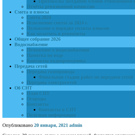
Протоколы заседаний членов Ревизионной 
Отчёты ревизионной комиссии
Смета и взносы
Смета 2024
Исполнение сметы за 2024 г.
Положение о порядке уплаты взносов
Как оплатить и реквизиты
Общее собрание 2026
Водоснабжение
Положение о водоснабжении
Памятка по воде
Контакты водопроводчика
Передача сетей
Передача газопровода
Финальная стадия работ по передачи сетей
Передача электросетей
Об СНТ
План СНТ
Огороды
Контакты
Контакты в СНТ
Полезная информация
Опубликовано
20 января, 2021
admin