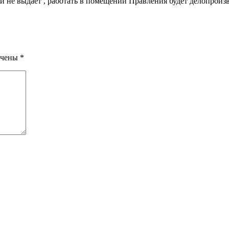
ий не выдаёт , работать в помещении Правления будет делопроизв
ечены
*