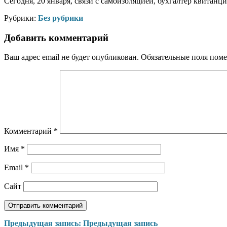
Сегодня, 20 января, связи с самоизоляцией, бухгалтер квитанц
Рубрики:
Без рубрики
Добавить комментарий
Ваш адрес email не будет опубликован.
Обязательные поля пом
Комментарий
*
Имя
*
Email
*
Сайт
Навигация
Предыдущая запись:
Предыдущая запись