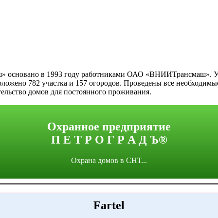
ш» основано в 1993 году работниками ОАО «ВНИИТрансмаш». У 
ложено 782 участка и 157 огородов. Проведены все необходимые
тельство домов для постоянного проживания.
Охранное предприятие
П Е Т Р О Г Р А Д Ъ®
Охрана домов в СНТ...
Fartel