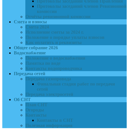
Протоколы заседаний членов Правления
Протоколы заседаний членов Ревизионной
комиссии
Отчёты ревизионной комиссии
Смета и взносы
Смета 2024
Исполнение сметы за 2024 г.
Положение о порядке уплаты взносов
Как оплатить и реквизиты
Общее собрание 2026
Водоснабжение
Положение о водоснабжении
Памятка по воде
Контакты водопроводчика
Передача сетей
Передача газопровода
Финальная стадия работ по передачи
сетей
Передача электросетей
Об СНТ
План СНТ
Огороды
Контакты
Контакты в СНТ
Полезная информация