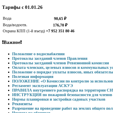
Тарифы c 01.01.26
Вода
90,65 ₽
Вода/водоотв.
176,70 ₽
Охрана КПП (1-й въезд)
+7 952 351 80 46
❗Важное❗
Положение о водоснабжении
Протоколы заседаний членов Правления
Протоколы заседаний членов Ревизионной комиссии
Оплата членских, целевых взносов и коммунальных 
Положение о порядке уплаты взносов, иных обязател
Полезная информация
ПОЛОЖЕНИЕ «О Комиссии по контролю за использова
Регламент эксплуатации АСКУЭ
ПРАВИЛА внутреннего распорядка на территории С
ИНСТРУКЦИЯ по пожарной безопасности для членов 
Нормы планировки и застройки садовых участков
Реквизиты
Разрешение на проведение работ на землях общего по
Чистота на обочинах