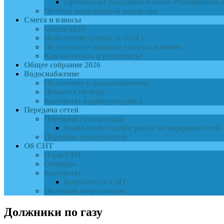
Протоколы заседаний членов Ревизионной 
Отчёты ревизионной комиссии
Смета и взносы
Смета 2024
Исполнение сметы за 2024 г.
Положение о порядке уплаты взносов
Как оплатить и реквизиты
Общее собрание 2026
Водоснабжение
Положение о водоснабжении
Памятка по воде
Контакты водопроводчика
Передача сетей
Передача газопровода
Финальная стадия работ по передачи сетей
Передача электросетей
Об СНТ
План СНТ
Огороды
Контакты
Контакты в СНТ
Полезная информация
Должники по газу