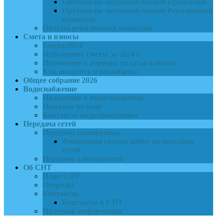
Протоколы заседаний членов Правления
Протоколы заседаний членов Ревизионной
комиссии
Отчёты ревизионной комиссии
Смета и взносы
Смета 2024
Исполнение сметы за 2024 г.
Положение о порядке уплаты взносов
Как оплатить и реквизиты
Общее собрание 2026
Водоснабжение
Положение о водоснабжении
Памятка по воде
Контакты водопроводчика
Передача сетей
Передача газопровода
Финальная стадия работ по передачи
сетей
Передача электросетей
Об СНТ
План СНТ
Огороды
Контакты
Контакты в СНТ
Полезная информация