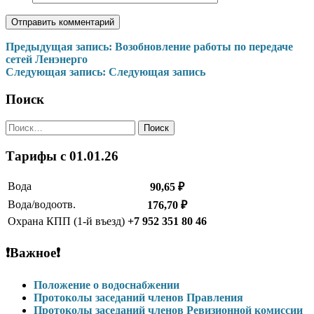
Навигация
Предыдущая запись:
Возобновление работы по передаче
сетей Ленэнерго
по
Следующая запись:
Следующая запись
записям
Поиск
Найти:
Тарифы c 01.01.26
Вода
90,65 ₽
Вода/водоотв.
176,70 ₽
Охрана КПП (1-й въезд)
+7 952 351 80 46
❗Важное❗
Положение о водоснабжении
Протоколы заседаний членов Правления
Протоколы заседаний членов Ревизионной комиссии