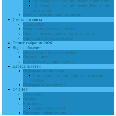
Протоколы заседаний членов Правления
Протоколы заседаний членов Ревизионной
комиссии
Отчёты ревизионной комиссии
Смета и взносы
Смета 2024
Исполнение сметы за 2024 г.
Положение о порядке уплаты взносов
Как оплатить и реквизиты
Общее собрание 2026
Водоснабжение
Положение о водоснабжении
Памятка по воде
Контакты водопроводчика
Передача сетей
Передача газопровода
Финальная стадия работ по передачи
сетей
Передача электросетей
Об СНТ
План СНТ
Огороды
Контакты
Контакты в СНТ
Полезная информация