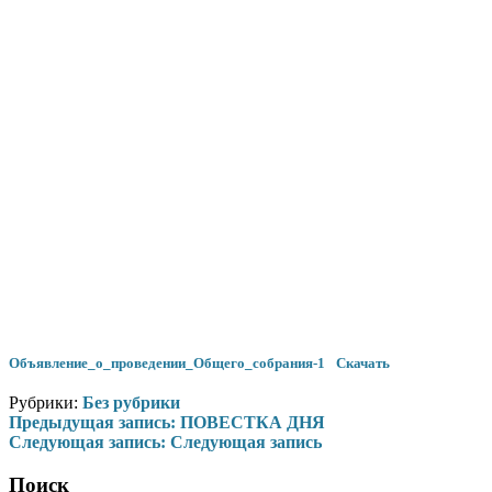
Объявление_о_проведении_Общего_собрания-1
Скачать
Рубрики:
Без рубрики
Навигация
Предыдущая запись:
ПОВЕСТКА ДНЯ
Следующая запись:
Следующая запись
по
записям
Поиск