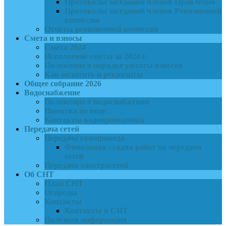
Протоколы заседаний членов Правления
Протоколы заседаний членов Ревизионной
комиссии
Отчёты ревизионной комиссии
Смета и взносы
Смета 2024
Исполнение сметы за 2024 г.
Положение о порядке уплаты взносов
Как оплатить и реквизиты
Общее собрание 2026
Водоснабжение
Положение о водоснабжении
Памятка по воде
Контакты водопроводчика
Передача сетей
Передача газопровода
Финальная стадия работ по передачи
сетей
Передача электросетей
Об СНТ
План СНТ
Огороды
Контакты
Контакты в СНТ
Полезная информация