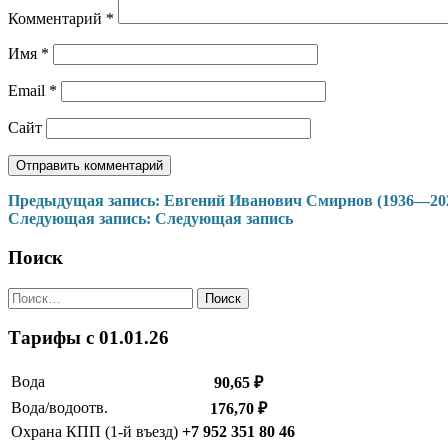
Комментарий
*
Имя
*
Email
*
Сайт
Навигация
Предыдущая запись:
Евгений Иванович Смирнов (1936—20
Следующая запись:
Следующая запись
по
записям
Поиск
Найти:
Тарифы c 01.01.26
Вода
90,65 ₽
Вода/водоотв.
176,70 ₽
Охрана КПП (1-й въезд)
+7 952 351 80 46