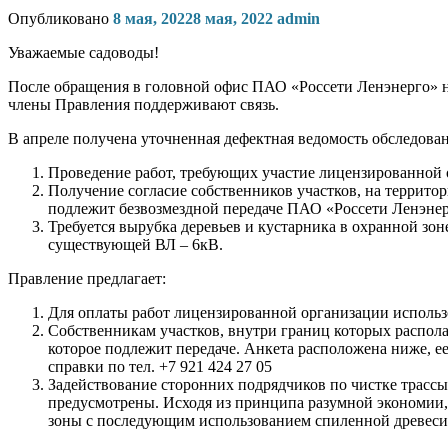
Опубликовано
8 мая, 2022
8 мая, 2022
admin
Уважаемые садоводы!
После обращения в головной офис ПАО «Россети Ленэнерго» на
члены Правления поддерживают связь.
В апреле получена уточненная дефектная ведомость обследова
Проведение работ, требующих участие лицензированной 
Получение согласие собственников участков, на террит
подлежит безвозмездной передаче ПАО «Россети Ленэнер
Требуется вырубка деревьев и кустарника в охранной зон
существующей ВЛ – 6кВ.
Правление предлагает:
Для оплаты работ лицензированной организации использо
Собственникам участков, внутри границ которых распол
которое подлежит передаче. Анкета расположена ниже, е
справки по тел. +7 921 424 27 05
Задействование сторонних подрядчиков по чистке трассы в
предусмотрены. Исходя из принципа разумной экономии,
зоны с последующим использованием спиленной древесины