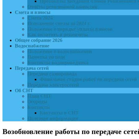
Протоколы заседаний членов Ревизионной 
Отчёты ревизионной комиссии
Смета и взносы
Смета 2024
Исполнение сметы за 2024 г.
Положение о порядке уплаты взносов
Как оплатить и реквизиты
Общее собрание 2026
Водоснабжение
Положение о водоснабжении
Памятка по воде
Контакты водопроводчика
Передача сетей
Передача газопровода
Финальная стадия работ по передачи сетей
Передача электросетей
Об СНТ
План СНТ
Огороды
Контакты
Контакты в СНТ
Полезная информация
Возобновление работы по передаче сет