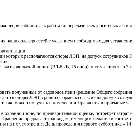
конец возобновилась работа по передаче электросетевых актив
ния наших электросетей с указанием необходимых для устранени
организации;
ории которых располагаются опоры ЛЭП, на допуск сотрудников 
го»;
е высоковольтной линии (ВЛ-6 кВ, 75 опор), протяжённостью 3 к
вать полученные от садоводов пени (решение Общего собрания ч
агаются опоры ЛЭП, срочно оформить согласие на допуск сотру
е также можно получить в помещении Правления в приемные час
 охранной зоне, по предварительной оценке, потребует затрат н
 Правление предлагает садоводам, имеющим желание и соответс
 на их усмотрение. День проведения первого субботника – 14 ма